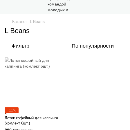
Каталог
L Beans
L Beans
Фильтр
По популярности
−11%
Лоток кофейный для каппинга
(комлект 6шт.)