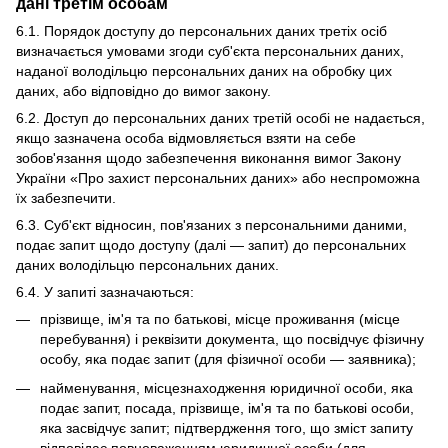
дані третім особам
6.1. Порядок доступу до персональних даних третіх осіб
визначається умовами згоди суб'єкта персональних даних,
наданої володільцю персональних даних на обробку цих
даних, або відповідно до вимог закону.
6.2. Доступ до персональних даних третій особі не надається,
якщо зазначена особа відмовляється взяти на себе
зобов'язання щодо забезпечення виконання вимог Закону
України «Про захист персональних даних» або неспроможна
їх забезпечити.
6.3. Суб'єкт відносин, пов'язаних з персональними даними,
подає запит щодо доступу (далі — запит) до персональних
даних володільцю персональних даних.
6.4. У запиті зазначаються:
прізвище, ім'я та по батькові, місце проживання (місце
перебування) і реквізити документа, що посвідчує фізичну
особу, яка подає запит (для фізичної особи — заявника);
найменування, місцезнаходження юридичної особи, яка
подає запит, посада, прізвище, ім'я та по батькові особи,
яка засвідчує запит; підтвердження того, що зміст запиту
відповідає повноваженням юридичної особи (для