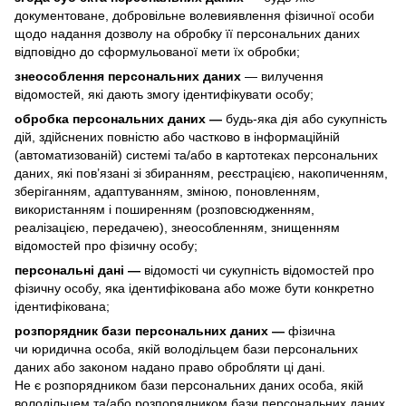
документоване, добровільне волевиявлення фізичної особи
щодо надання дозволу на обробку її персональних даних
відповідно до сформульованої мети їх обробки;
знеособлення персональних даних
— вилучення
відомостей, які дають змогу ідентифікувати особу;
обробка персональних даних —
будь-яка дія або сукупність
дій, здійснених повністю або частково в інформаційній
(автоматизованій) системі та/або в картотеках персональних
даних, які пов’язані зі збиранням, реєстрацією, накопиченням,
зберіганням, адаптуванням, зміною, поновленням,
використанням і поширенням (розповсюдженням,
реалізацією, передачею), знеособленням, знищенням
відомостей про фізичну особу;
персональні дані —
відомості чи сукупність відомостей про
фізичну особу, яка ідентифікована або може бути конкретно
ідентифікована;
розпорядник бази персональних даних —
фізична
чи юридична особа, якій володільцем бази персональних
даних або законом надано право обробляти ці дані.
Не є розпорядником бази персональних даних особа, якій
володільцем та/або розпорядником бази персональних даних