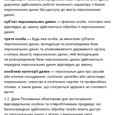
доручено здійснювати роботи технічного характеру з базою
персональних даних без доступу до змісту персональних
даних;
суб’єкт персональних даних —
фізична особа, стосовно якої
відповідно до закону здійснюється обробка її персональних
даних;
третя особа —
будь-яка особа, за винятком суб’єкта
персональних даних, володільця чи розпорядника бази
персональних даних та уповноваженого державного органу
з питань захисту персональних даних, якій володільцем
чи розпорядником бази персональних даних здійснюється
передача персональних даних відповідно до закону;
особливі категорії даних —
персональні дані про расове
або етнічне походження, політичні, релігійні або світоглядні
переконання, членство в політичних партіях та професійних
спілках, а також даних, що стосуються здоров’я чи статевого
життя.
1.2. Дане Положення обов’язкове для застосування
відповідальною особою та співробітниками продавця, які
безпосередньо здійснюють обробку та/або мають доступ
до персональних даних у зв’язку з виконанням своїх