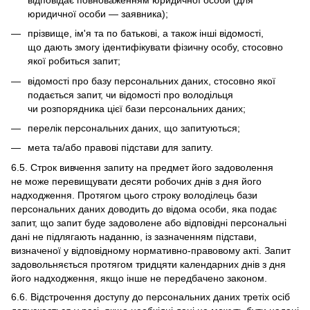
юридичної особи — заявника);
прізвище, ім'я та по батькові, а також інші відомості,
що дають змогу ідентифікувати фізичну особу, стосовно
якої робиться запит;
відомості про базу персональних даних, стосовно якої
подається запит, чи відомості про володільця
чи розпорядника цієї бази персональних даних;
перелік персональних даних, що запитуються;
мета та/або правові підстави для запиту.
6.5. Строк вивчення запиту на предмет його задоволення
не може перевищувати десяти робочих днів з дня його
надходження. Протягом цього строку володілець бази
персональних даних доводить до відома особи, яка подає
запит, що запит буде задоволене або відповідні персональні
дані не підлягають наданню, із зазначенням підстави,
визначеної у відповідному нормативно-правовому акті. Запит
задовольняється протягом тридцяти календарних днів з дня
його надходження, якщо інше не передбачено законом.
6.6. Відстрочення доступу до персональних даних третіх осіб