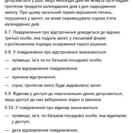
допускається у разі, якщо необхідні дані не можуть бути надані
протягом тридцяти календарних днів з дня надходження
запиту. При цьому загальний термін вирішення питань,
порушених у запиті, не може перевищувати сорока п'яти
календарних днів.
6.7. Повідомлення про відстрочення доводиться до відома
третьої особи, яка подала запит, у письмовій формі
з роз'ясненням порядку оскарження такого рішення.
6.8. У повідомленні про відстрочення зазначаються:
прізвище, ім'я та по батькові посадової особи;
дата відправлення повідомлення;
причина відстрочення;
строк, протягом якого буде задоволено запит.
6.9. Відмова у доступі до персональних даних допускається,
якщо доступ до них заборонено згідно із законом.
6.10. У повідомленні про відмову зазначаються:
прізвище, ім'я, по батькові посадової особи, яка відмовляє
у доступі;
дата відправлення повідомлення;