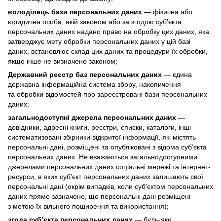
володілець бази персональних даних
— фізична або
юридична особа, якій законом або за згодою суб’єкта
персональних даних надано право на обробку цих даних, яка
затверджує мету обробки персональних даних у цій базі
даних, встановлює склад цих даних та процедури їх обробки,
якщо інше не визначено законом;
Державний реєстр баз персональних даних
— єдина
державна інформаційна система збору, накопичення
та обробки відомостей про зареєстровані бази персональних
даних;
загальнодоступні джерела персональних даних —
довідники, адресні книги, реєстри, списки, каталоги, інші
систематизовані збірники відкритої інформації, які містять
персональні дані, розміщені та опубліковані з відома суб’єкта
персональних даних. Не вважаються загальнодоступними
джерелами персональних даних соціальні мережі та інтернет-
ресурси, в яких суб’єкт персональних даних залишають свої
персональні дані (окрім випадків, коли суб’єктом персональних
даних прямо зазначено, що персональні дані розміщені
з метою їх вільного поширення та використання);
згода суб’єкта персональних даних
— будь-яке