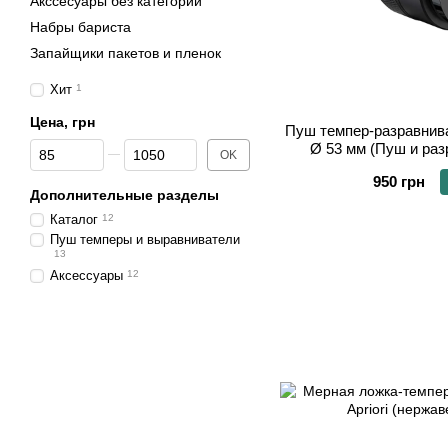
Акссесуары без категорий
Набры бариста
Запайщики пакетов и пленок
Хит
1
Цена, грн
Пуш темпер-разравнива
От Цена, грн
До Цена, грн
Ø 53 мм (Пуш и раз
OK
950 грн
Дополнительные разделы
Каталог
12
Пуш темперы и выравниватели
13
Аксессуары
12