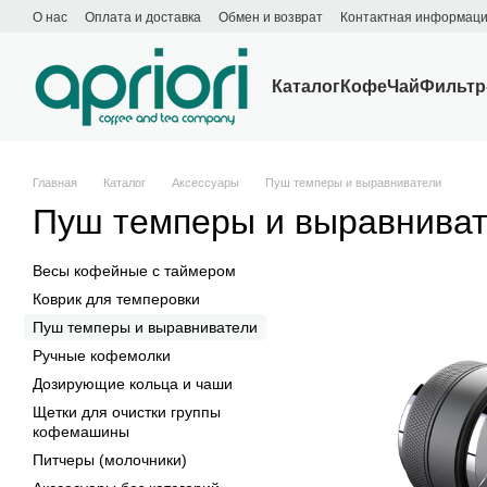
Перейти к основному контенту
О нас
Оплата и доставка
Обмен и возврат
Контактная информац
Каталог
Кофе
Чай
Фильтр
Главная
Каталог
Аксессуары
Пуш темперы и выравниватели
Пуш темперы и выравнива
Весы кофейные с таймером
Коврик для темперовки
Пуш темперы и выравниватели
Ручные кофемолки
Дозирующие кольца и чаши
Щетки для очистки группы
кофемашины
Питчеры (молочники)