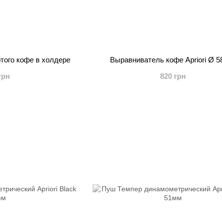
того кофе в холдере
Выравниватель кофе Apriori Ø 5
грн
820 грн