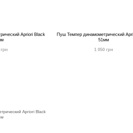
ический Apriori Black
Пуш Темпер динамометрический Aprio
мм
51мм
 грн
1 050 грн