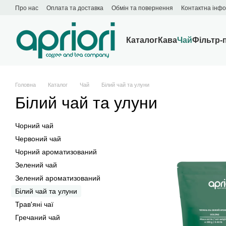
Перейти до основного контенту
Про нас
Оплата та доставка
Обмін та повернення
Контактна інф
Каталог
Кава
Чай
Фільтр-
Головна
Каталог
Чай
Білий чай та улуни
Білий чай та улуни
Чорний чай
Червоний чай
Чорний ароматизований
Зелений чай
Зелений ароматизований
Білий чай та улуни
Трав'яні чаї
Гречаний чай