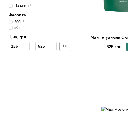
Новинка
1
Фасовка
200г
2
50 г.
2
Ціна, грн
Чай Тегуаньінь Св
Від Ціна, грн
До Ціна, грн
ОК
525 грн