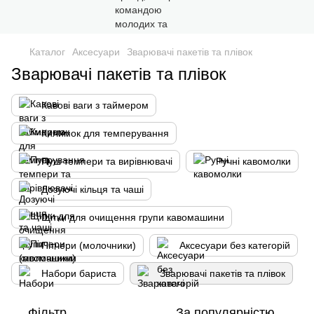
Каталог
Аксесуари
Зварювачі пакетів та плівок
Зварювачі пакетів та плівок
Кавові ваги з таймером
Килимок для темперування
Пуш темпери та вирівнювачі
Ручні кавомолки
Дозуючі кільця та чаші
Щітки для очищення групи кавомашини
Пітчери (молочники)
Аксесуари без категорій
Набори бариста
Зварювачі пакетів та плівок
Фільтр
За популярністю