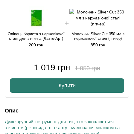
Олівець бариста з нержавіючої
Молочник Silver Cut 350 мл з
О
сталі для этчинга (Латте-Арт)
нержавіючої сталі (пітчер)
200 грн
850 грн
1 019 грн
1 050 грн
Купити
Опис
Дуже зручний
інструмент
для тих, хто захоплюється
этчингом (різновид латте-арту - малювання молоком на
еспрессо, кави на молоці, соусами на молоці).