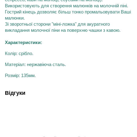
Використовують
для створення малюнків на молочній піні.
Г
острий кінець
дозволяє більш тонко промальовувати Ваші
малюнки
.
Зі зворотн
ьої сторони
"міні-ложка" для акуратного
викладання молочної піни на поверхню чашки з кавою.
Характеристики:
Колір: срібло.
Матеріал:
нержавіюча сталь
.
Розмір:
1
35мм
.
Відгуки