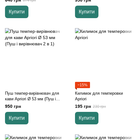
640 грн
950 грн
674 грн
Купити
Купити
−15%
Пуш темпер-вирівнювач для
Килимок для темперовки
кави Apriori Ø 53 мм (Пуш і
Apriori
вирівнювач 2 в 1)
950 грн
195 грн
230 грн
Купити
Купити