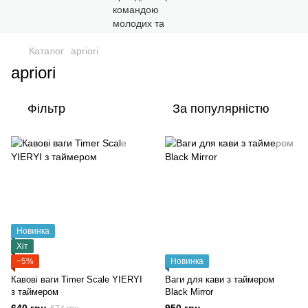
Каталог
apriori
apriori
Фільтр
За популярністю
Новинка
Хіт
−5%
Новинка
Кавові ваги Timer Scale YIERYI
Ваги для кави з таймером
з таймером
Black Mirror