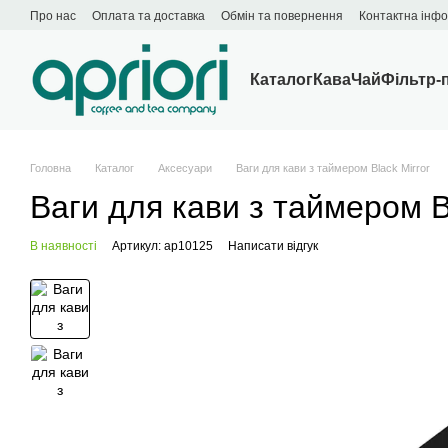
Перейти до основного контенту
Про нас
Оплата та доставка
Обмін та повернення
Контактна інф
Каталог
Кава
Чай
Фільтр-
Головна
Каталог
Аксесуари
Ваги для кави з таймером Black Mirror
Ваги для кави з таймером B
В наявності
Артикул: ap10125
Написати відгук