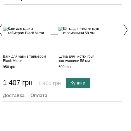
Ваги для кави з таймером
Щітка для чистки груп
Ваги
Black Mirror
кавомашини 58 мм
Black
950 грн
500 грн
950 г
1 407 грн
1 
1 450 грн
Купити
Доставка
Оплата