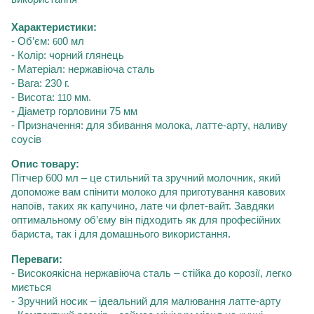
Характеристики:
- Об’єм:
0 мл
60
- Колір: чорний глянець
- Матеріал: нержавіюча сталь
- Вага:
230
г.
- Висота:
мм.
110
- Діаметр горловини
75
мм
- Призначення: для збивання молока, латте-арту, наливу
соусів
Опис товару:
Пітчер 600 мл – це стильний та зручний молочник, який
допоможе вам спінити молоко для приготування кавових
напоїв, таких як капучино, лате чи флет-вайт. Завдяки
оптимальному об’єму він підходить як для професійних
бариста, так і для домашнього використання.
Переваги:
- Високоякісна нержавіюча сталь – стійка до корозії, легко
миється
- Зручний носик – ідеальний для малювання латте-арту